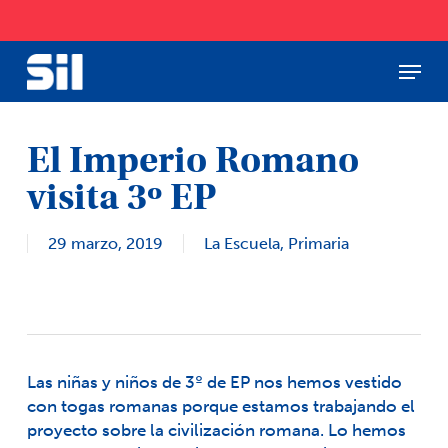
Skip
to
main
Menu
Close
content
Menu
El Imperio Romano
visita 3º EP
29 marzo, 2019
La Escuela
,
Primaria
Las niñas y niños de 3º de EP nos hemos vestido
con togas romanas porque estamos trabajando el
proyecto sobre la civilización romana. Lo hemos