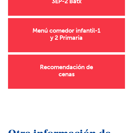
3EP-2 Batx
Menú comedor infantil-1
y 2 Primaria
Recomendación de
cenas