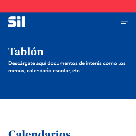
Skip
to
main
Menu
Close
content
Menu
Tablón
Descárgate aquí documentos de interés como los
menús, calendario escolar, etc.
Calendarios