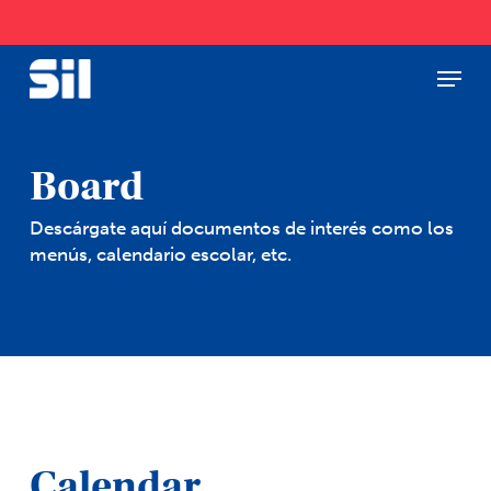
Skip
to
main
Menu
Close
content
Menu
Board
Descárgate aquí documentos de interés como los
menús, calendario escolar, etc.
Calendar