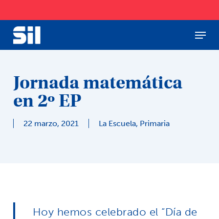
Skip
to
main
Menu
Close
content
Menu
Jornada matemática
en 2º EP
22 marzo, 2021
La Escuela
,
Primaria
Hoy hemos celebrado el “Día de