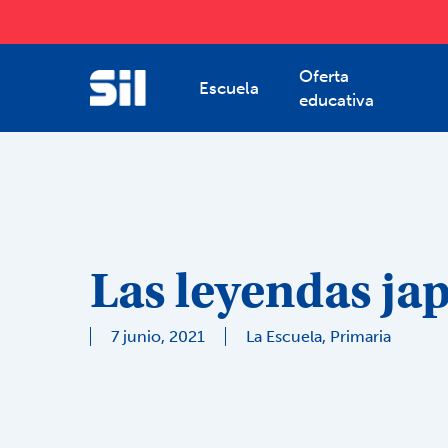
Skip
to
main
Oferta
content
Escuela
educativa
Las leyendas ja
7 junio, 2021
La Escuela
,
Primaria