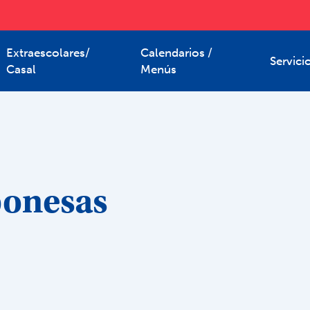
Extraescolares/
Calendarios /
Servici
Casal
Menús
ponesas