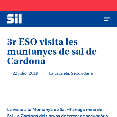
Skip
to
main
Menu
Close
content
Menu
3r ESO visita les
muntanyes de sal de
Cardona
22 julio, 2019
La Escuela
,
Secundaria
La visita a la Muntanya de Sal –l’antiga mina de
Sal– a Cardona dels grups de tercer de secundària,