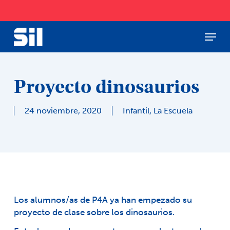
Skip
to
main
Menu
Close
content
Menu
Proyecto dinosaurios
24 noviembre, 2020
Infantil
,
La Escuela
Los alumnos/as de P4A ya han empezado su
proyecto de clase sobre los dinosaurios.