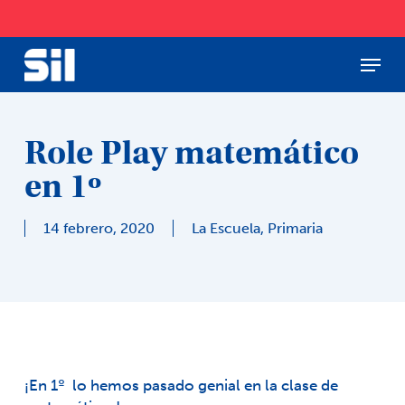
Skip
to
main
Menu
Close
content
Menu
Role Play matemático
en 1º
14 febrero, 2020
La Escuela
,
Primaria
¡En 1º lo hemos pasado genial en la clase de