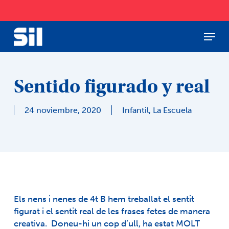
Skip
to
main
Menu
Close
content
Menu
Sentido figurado y real
24 noviembre, 2020
Infantil
,
La Escuela
Els nens i nenes de 4t B hem treballat el sentit
figurat i el sentit real de les frases fetes de manera
creativa. Doneu-hi un cop d’ull
, ha estat MOLT