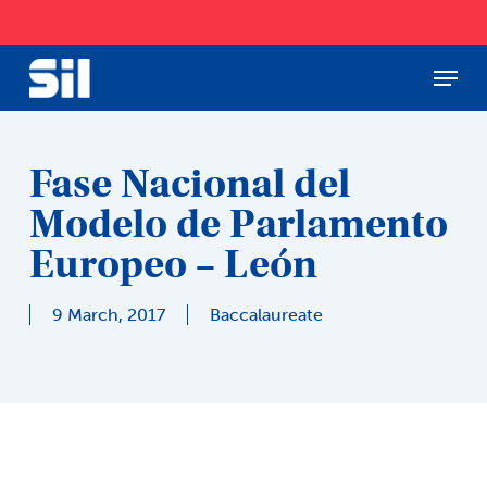
Skip
to
main
Menu
Close
content
Menu
Fase Nacional del
Modelo de Parlamento
Europeo – León
9 March, 2017
Baccalaureate