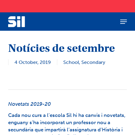
Skip
to
main
Menu
Close
content
Menu
Notícies de setembre
4 October, 2019
School
,
Secondary
Novetats 2019-20
Cada nou curs a l’escola Sil hi ha canvis i novetats,
enguany s’ha incorporat un professor nou a
secundària que impartirà l’assignatura d’Història i