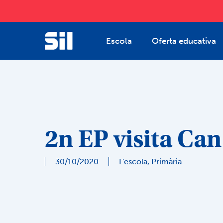
Skip
to
main
Escola
Oferta educativa
content
2n EP visita Can
30/10/2020
L'escola
,
Primària