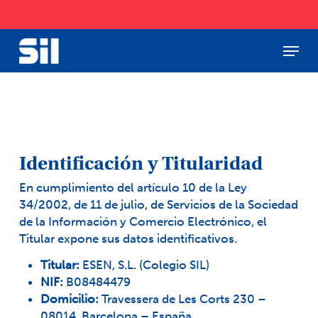
Skip
to
main
Menu
Close
content
Menu
Identificación y Titularidad
En cumplimiento del artículo 10 de la Ley
34/2002, de 11 de julio, de Servicios de la Sociedad
de la Información y Comercio Electrónico, el
Titular expone sus datos identificativos.
Titular:
ESEN, S.L. (Colegio SIL)
NIF:
B08484479
Domicilio:
Travessera de Les Corts 230 –
08014, Barcelona – España.