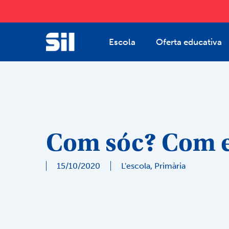
Skip
to
main
Escola
Oferta educativa
content
Com sóc? Com e
15/10/2020
L'escola
,
Primària