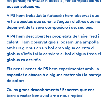
fet pensar, formular hipòtesis , fer comparacions i
buscar solucions.
A P3 hem treballat la flotació i hem observat que
hi ha objectes que suren a l’aigua i d’altres que no,
depenent de la seva composició i del seu pes.
A P4 hem descobert les propietats de l’aire fred i
calent. Hem observat que si posem una ampolla
amb un globus en un bol amb aigua calenta el
globus s’infla i si la canviem al bol d’aigua freda el
globus es desinfla.
Els nens i nenes de P5 hem experimentat amb la
capacitat d’absorció d’alguns materials i la barreja
de colors.
Quins grans descobriments ! Esperem que ens
torni a visitar ben aviat amb nous reptes!