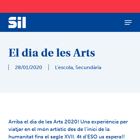
Skip
to
main
Menu
Close
content
Menu
El dia de les Arts
28/01/2020
L'escola
,
Secundària
Arriba el dia de les Arts 2020! Una experiència per
viatjar en el món artístic des de l’inici de la
humanitat fins el segle XVII. 4t d’ESO us espera!!