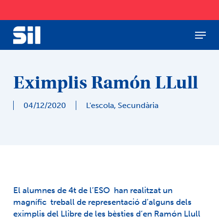
Skip
to
main
Menu
Close
content
Menu
Eximplis Ramón LLull
04/12/2020
L'escola
,
Secundària
El alumnes de 4t de l’ESO han realitzat un
magnífic treball de representació d’alguns dels
eximplis del Llibre de les bèsties d’en Ramón Llull