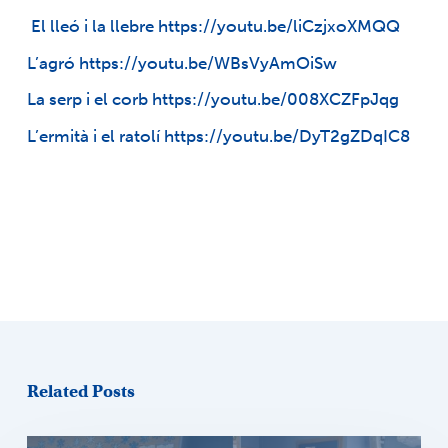
El lleó i la llebre
https://
youtu.be/liCzjxoXMQQ
L’agró
https://
youtu.be/WBsVyAmOiSw
La serp i el corb
https://
youtu.be/008XCZFpJqg
L’ermità i el ratolí
https://
youtu.be/DyT2gZDqIC8
Related Posts