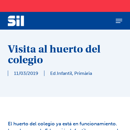
Skip
to
main
Menu
Close
content
Menu
Visita al huerto del
colegio
11/03/2019
Ed.Infantil
,
Primària
El huerto del colegio ya está en funcionamiento.