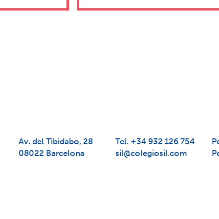
Av. del Tibidabo, 28
Tel. +34 932 126 754
Po
08022 Barcelona
sil@colegiosil.com
P